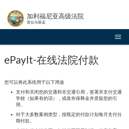
Skip
to
加利福尼亚高级法院
Content
普拉马斯县
切
换
导
航
ePayIt-在线法院付款
您可以将此系统用于以下用途
支付和关闭您的交通和非交通引用，签署并支付交通
学校（如果有的话），或发布保释金并质疑您的引
用。
对于大多数案例类型，按既定的付款计划每月支付分
期付款。