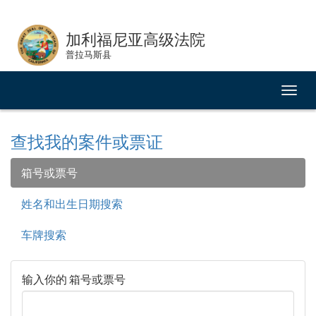
Skip
to
加利福尼亚高级法院
Content
普拉马斯县
切
换
导
航
查找我的案件或票证
箱号或票号
姓名和出生日期搜索
车牌搜索
输入你的 箱号或票号