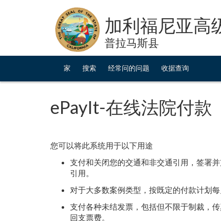
Skip
to
加利福尼亚高
Content
普拉马斯县
家
搜索
经常问的问题
收据查询
ePayIt-在线法院付款
您可以将此系统用于以下用途
支付和关闭您的交通和非交通引用，签署并
引用。
对于大多数案例类型，按既定的付款计划每
支付各种未结发票，包括但不限于制裁，传
回支票费。