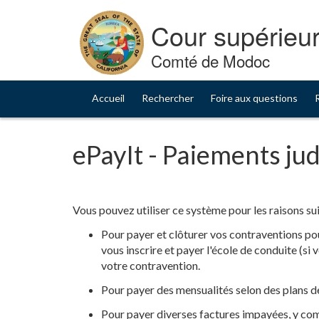
Skip
to
Cour supérieur
Content
Comté de Modoc
Accueil
Rechercher
Foire aux questions
ePayIt - Paiements jud
Vous pouvez utiliser ce système pour les raisons su
Pour payer et clôturer vos contraventions pour
vous inscrire et payer l'école de conduite (si
votre contravention.
Pour payer des mensualités selon des plans de
Pour payer diverses factures impayées, y compr