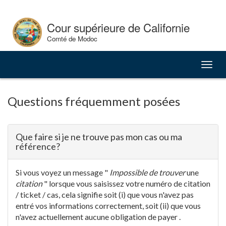
Skip
to
Cour supérieure de Californie
Content
Comté de Modoc
Bascu
la
naviga
Questions fréquemment posées
Que faire si je ne trouve pas mon cas ou ma
référence?
Si vous voyez un message "
Impossible de trouver
une
citation
" lorsque vous saisissez votre numéro de citation
/ ticket / cas, cela signifie soit (i) que vous n'avez pas
entré vos informations correctement, soit (ii) que vous
n'avez actuellement aucune obligation de payer .